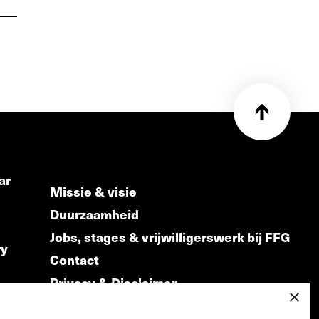
ar
Missie & visie
Duurzaamheid
Jobs, stages & vrijwilligerswerk bij FFG
ry
Contact
Privacy & Disclaimer
ds
×