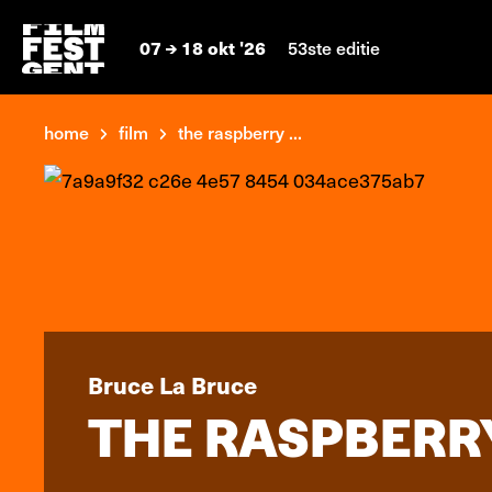
07
18 okt '26
53ste editie
home
film
the raspberry ...
Bruce La Bruce
THE RASPBERR