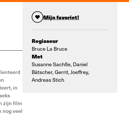
Mijn favoriet!
Regisseur
Bruce La Bruce
Met
Susanne Sachße, Daniel
alenteerd
Bätscher, Gerrit, Joeffrey,
en
Andreas Stich
eert, in
 seks
 zijn film
n nog veel