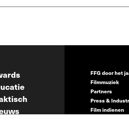
wards
FFG door het ja
Filmmuziek
ucatie
Partners
aktisch
Press & Indust
euws
Film indienen
Film Fest Frien