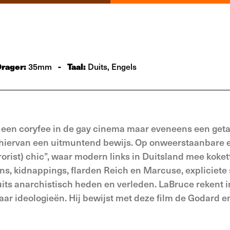
Drager:
-
Taal:
35mm
Duits, Engels
en een coryfee in de gay cinema maar eveneens een get
 hiervan een uitmuntend bewijs. Op onweerstaanbare 
rorist) chic”, waar modern links in Duitsland mee kokett
gans, kidnappings, flarden Reich en Marcuse, expliciete
its anarchistisch heden en verleden. LaBruce rekent in
aar ideologieën. Hij bewijst met deze film de Godard e