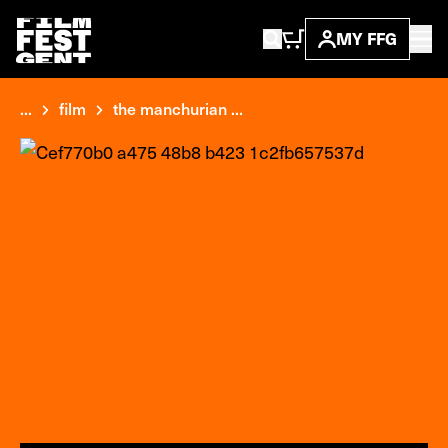
MY FFG
...
film
the manchurian ...