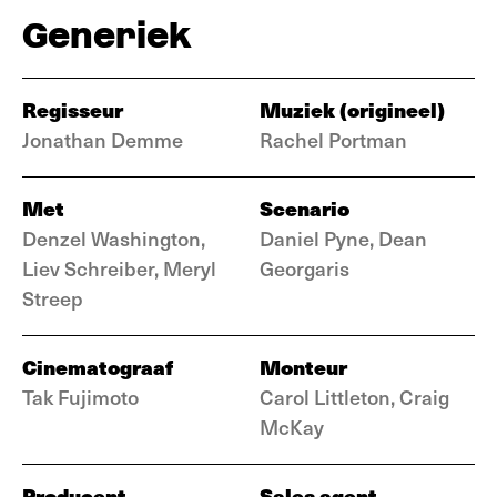
Generiek
Regisseur
Muziek (origineel)
Jonathan Demme
Rachel Portman
Met
Scenario
Denzel Washington,
Daniel Pyne, Dean
Liev Schreiber, Meryl
Georgaris
Streep
Cinematograaf
Monteur
Tak Fujimoto
Carol Littleton, Craig
McKay
Producent
Sales agent