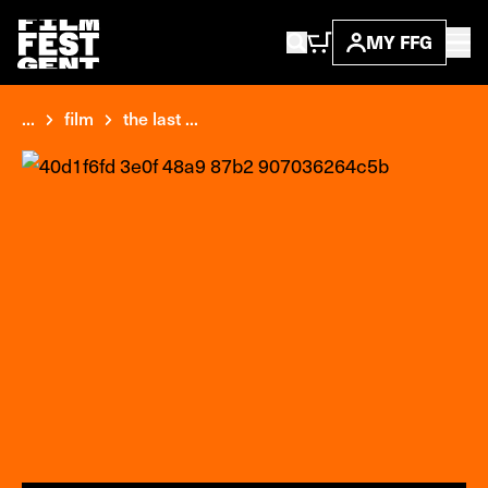
MY FFG
...
film
the last ...