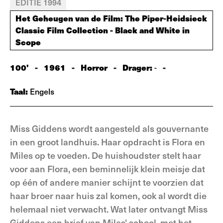
EDITIE 1994
Het Geheugen van de Film: The Piper-Heidsieck
Classic Film Collection - Black and White in
Scope
100'
-
1961
-
Horror
-
Drager:
-
-
Taal:
Engels
Miss Giddens wordt aangesteld als gouvernante
in een groot landhuis. Haar opdracht is Flora en
Miles op te voeden. De huishoudster stelt haar
voor aan Flora, een beminnelijk klein meisje dat
op één of andere manier schijnt te voorzien dat
haar broer naar huis zal komen, ook al wordt die
helemaal niet verwacht. Wat later ontvangt Miss
Giddens een brief van Miles' school, met het