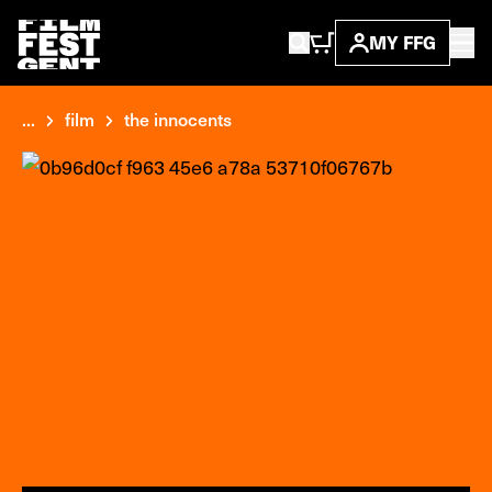
MY FFG
...
film
the innocents