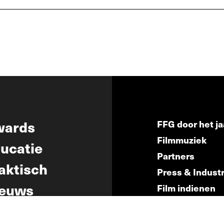
wards
FFG door het ja
Filmmuziek
ucatie
Partners
aktisch
Press & Indust
euws
Film indienen
Film Fest Frien