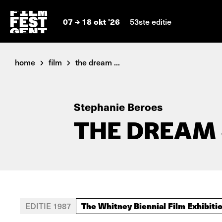
07
18 okt '26
53ste editie
home
film
the dream ...
Stephanie Beroes
THE DREAM
The Whitney Biennial Film Exhibiti
EDITIE 1987