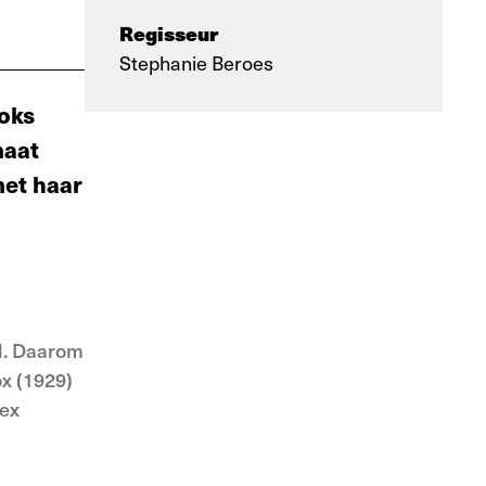
Regisseur
Stephanie Beroes
ooks
maat
met haar
d. Daarom
x (1929)
lex