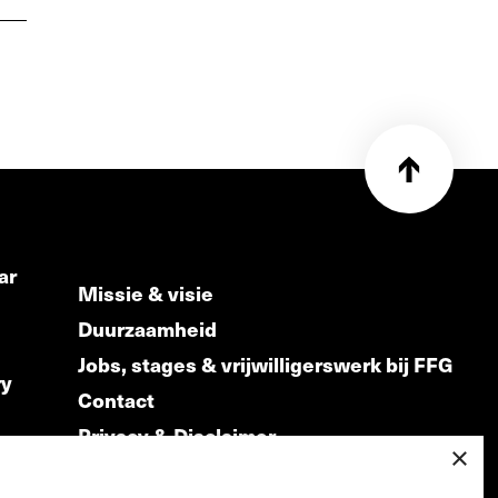
ar
Missie & visie
Duurzaamheid
Jobs, stages & vrijwilligerswerk bij FFG
ry
Contact
Privacy & Disclaimer
ds
×