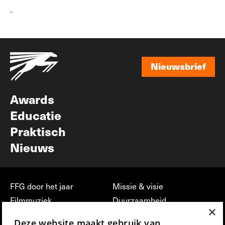
-
Nieuwsbrief
Nieuwsbrief
Awards
Educatie
Praktisch
Nieuws
FFG door het jaar
Missie & visie
Filmmuziek
Duurzaamheid
×
Partners
Jobs, stages &
Deze website maakt gebruik van