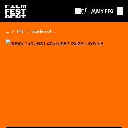
MY FFG
...
film
spelen of ...