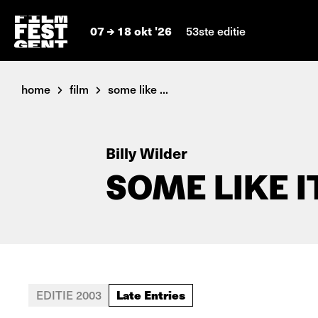
07
18 okt '26
53ste editie
home
film
some like ...
Billy Wilder
SOME LIKE I
Late Entries
EDITIE 2003