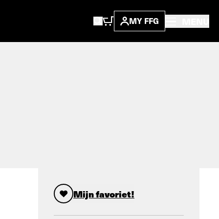
MENU
MY FFG
Mijn favoriet!