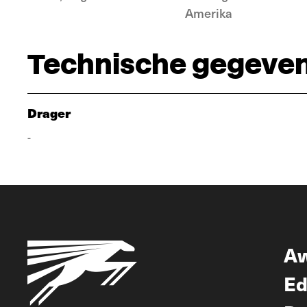
Amerika
Technische gegeve
Drager
-
A
Ed