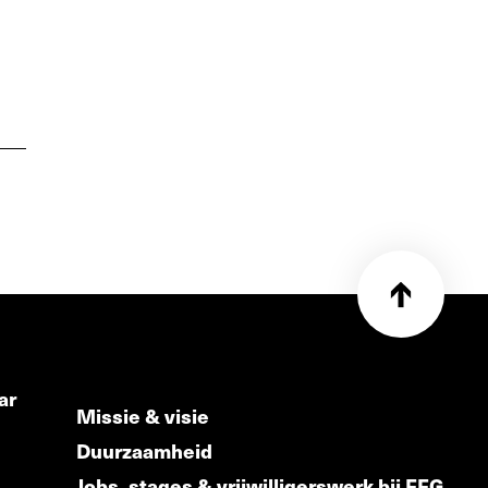
ar
Missie & visie
Duurzaamheid
Jobs, stages & vrijwilligerswerk bij FFG