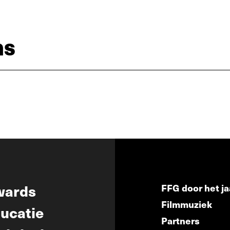
ns
wards
FFG door het ja
Filmmuziek
ucatie
Partners