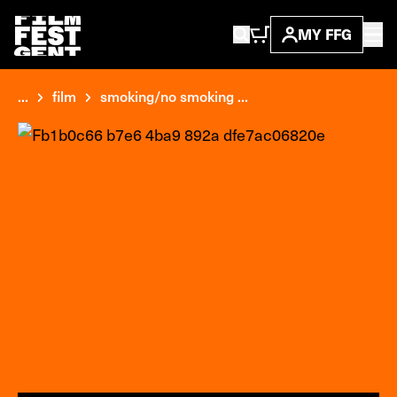
MY FFG
...
film
smoking/no smoking ...