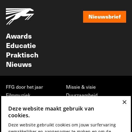
Nieuwsbrief
Nieuwsbrief
Awards
Educatie
Praktisch
Nieuws
FFG door het jaar
Missie & visie
Filmmuziek
Duurzaamheid
×
Partners
Jobs, stages &
Deze website maakt gebruik van
vrijwilligerswerk bij FFG
Press & Industry
cookies.
Contact
Film indienen
Deze website gebruikt cookies om jouw surfervaring
Privacy & Disclaimer
Film Fest Friends
gemakkelijker en aangenamer te maken en om de