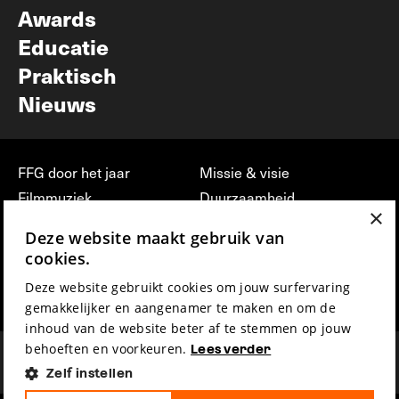
Awards
Educatie
Praktisch
Nieuws
FFG door het jaar
Missie & visie
Filmmuziek
Duurzaamheid
×
Partners
Jobs, stages &
Deze website maakt gebruik van
vrijwilligerswerk bij FFG
Press & Industry
cookies.
Contact
Film indienen
Deze website gebruikt cookies om jouw surfervaring
Privacy & Disclaimer
Film Fest Friends
gemakkelijker en aangenamer te maken en om de
inhoud van de website beter af te stemmen op jouw
behoeften en voorkeuren.
Lees verder
Zelf instellen