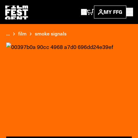
MY FFG
...
film
smoke signals