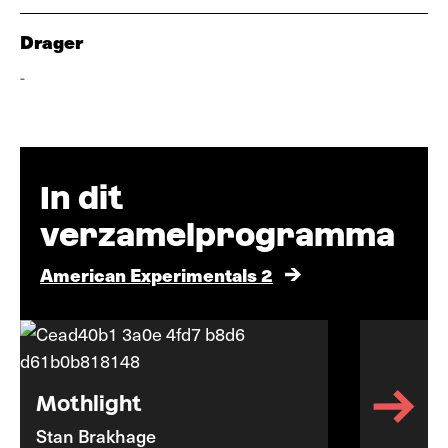
Drager
-
In dit
verzamelprogramma
American Experimentals 2
Mothlight
Stan Brakhage