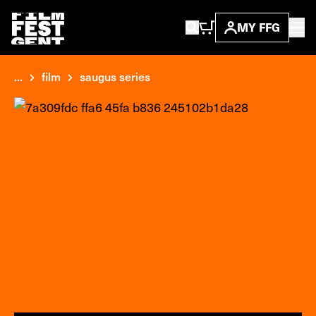
MY FFG
...
film
saugus series