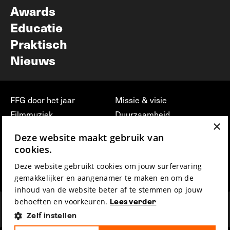
Awards
Educatie
Praktisch
Nieuws
FFG door het jaar
Missie & visie
Filmmuziek
Duurzaamheid
×
Partners
Jobs, stages &
Deze website maakt gebruik van
vrijwilligerswerk bij FFG
Press & Industry
cookies.
Contact
Film indienen
Deze website gebruikt cookies om jouw surfervaring
Privacy & Disclaimer
Film Fest Friends
gemakkelijker en aangenamer te maken en om de
inhoud van de website beter af te stemmen op jouw
behoeften en voorkeuren.
Lees verder
Zelf instellen