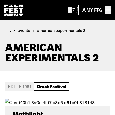
MY FFG
...
events
american experimentals 2
AMERICAN
EXPERIMENTALS 2
Groot Festival
EDITIE 1981
Mothlight