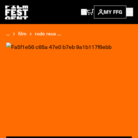
MY FFG
...
film
rode reus ...