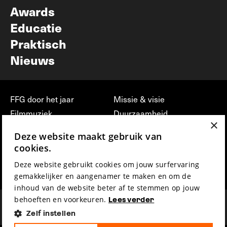
Awards
Educatie
Praktisch
Nieuws
FFG door het jaar
Missie & visie
Filmmuziek
Duurzaamheid
×
Partners
Jobs, stages &
Deze website maakt gebruik van
vrijwilligerswerk bij FFG
Press & Industry
cookies.
Contact
Film indienen
Deze website gebruikt cookies om jouw surfervaring
Privacy & Disclaimer
Film Fest Friends
gemakkelijker en aangenamer te maken en om de
inhoud van de website beter af te stemmen op jouw
behoeften en voorkeuren.
Lees verder
Zelf instellen