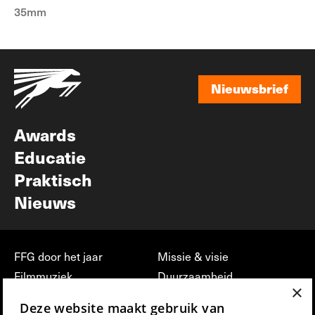
35mm
Nieuwsbrief
Nieuwsbrief
Awards
Educatie
Praktisch
Nieuws
FFG door het jaar
Missie & visie
Filmmuziek
Duurzaamheid
×
Partners
Jobs, stages &
Deze website maakt gebruik van
vrijwilligerswerk bij FFG