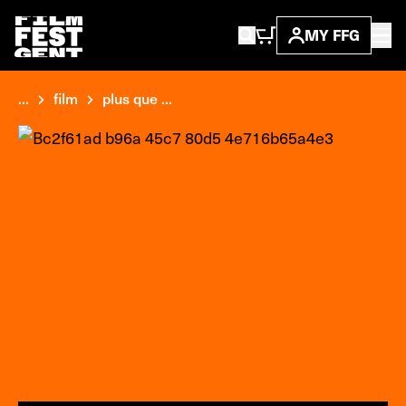
MY FFG
...
film
plus que ...