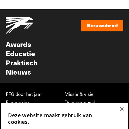
Nieuwsbrief
Nieuwsbrief
Awards
Educatie
Praktisch
Nieuws
FFG door het jaar
Missie & visie
Filmmuziek
Duurzaamheid
×
Partners
Jobs, stages &
Deze website maakt gebruik van
vrijwilligerswerk bij FFG
Press & Industry
cookies.
Contact
Film indienen