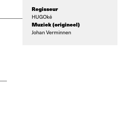
Regisseur
HUGOké
Muziek (origineel)
Johan Verminnen