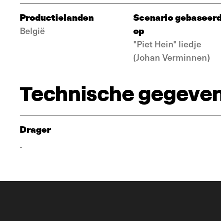
Productielanden
Scenario gebaseer
op
België
"Piet Hein" liedje
(Johan Verminnen)
Technische gegeve
Drager
-