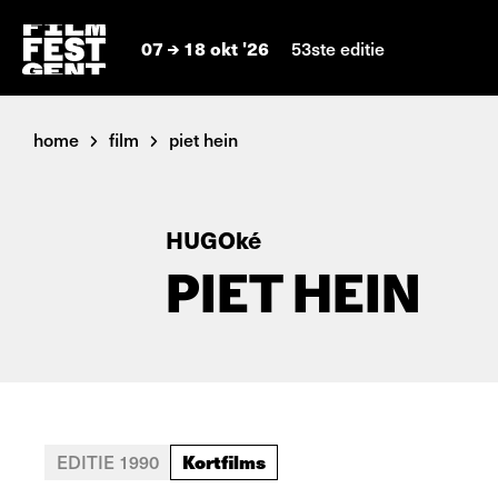
07
18 okt '26
53ste editie
home
film
piet hein
HUGOké
PIET HEIN
Kortfilms
EDITIE 1990