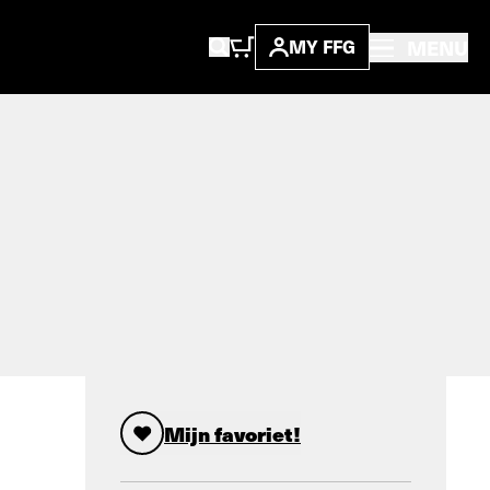
MENU
MY FFG
Mijn favoriet!