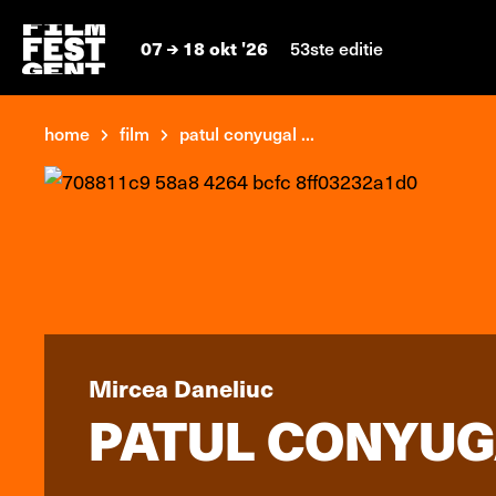
07
18 okt '26
53ste editie
home
film
patul conyugal ...
Mircea Daneliuc
PATUL CONYUG