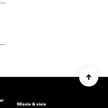
ar
Missie & visie