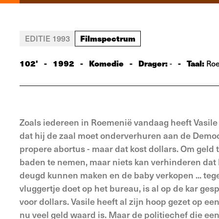
Filmspectrum
EDITIE 1993
102'
-
1992
-
Komedie
-
Drager:
-
Taal:
-
Ro
Zoals iedereen in Roemenië vandaag heeft Vasile d
dat hij de zaal moet onderverhuren aan de Democr
propere abortus - maar dat kost dollars. Om geld t
baden te nemen, maar niets kan verhinderen dat h
deugd kunnen maken en de baby verkopen ... tegen 
vlug­gertje doet op het bureau, is al op de kar ge
voor dollars. Vasile heeft al zijn hoop gezet op ee
nu veel geld waard is. Maar de politiechef die ee