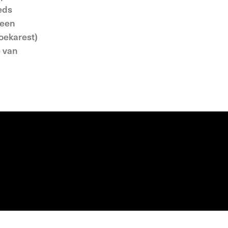
eds
leen
Boekarest)
e van