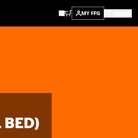
MENU
MY FFG
 BED)