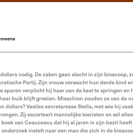
emeens
ollars nodig. De zaken gaan slecht in zijn bioscoop, z
a­tische Partij. Zijn vrouw verwacht hun derde kind en
e sparen verplicht hij haar van de kast te springen en 
aar buik blijft groeien. Misschien zouden ze van de 
dollars? Vasiles secreta­resse Stella, met wie hij vaa
sprongen. Zij escorteert mannelijke toeristen en wil all
n boek van Ceaucescu dat hij al jaren in zijn bezit heeft
n onderzoek instelt naar een man die zich in de bios­co