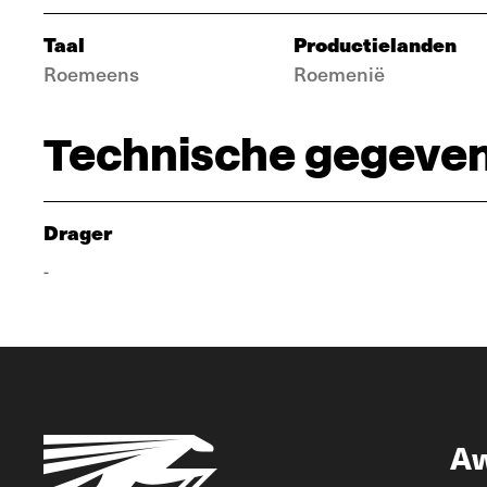
Taal
Productielanden
Roemeens
Roemenië
Technische gegeve
Drager
-
A