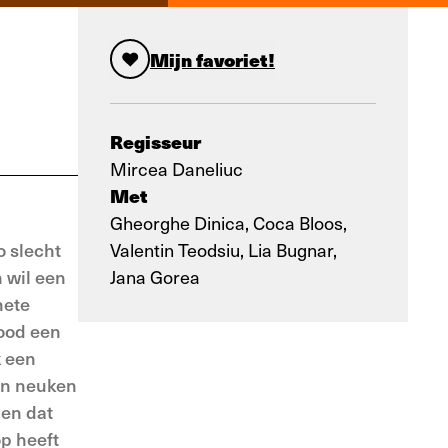
Mijn favoriet!
Regisseur
Mircea Daneliuc
Met
Gheorghe Dinica, Coca Bloos,
o slecht
Valentin Teodsiu, Lia Bugnar,
 wil een
Jana Gorea
hete
nood een
k een
een neuken
 en dat
op heeft