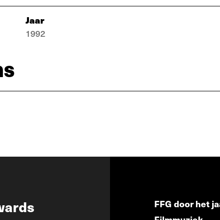
Jaar
1992
ns
wards
FFG door het ja
Filmmuziek