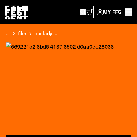
MY FFG
...
film
our lady ...