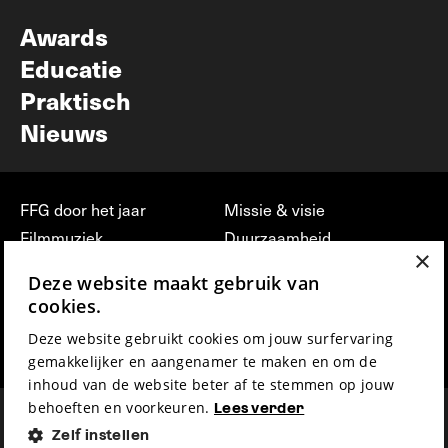
Nieuwsbrief
Awards
Educatie
Praktisch
Nieuws
FFG door het jaar
Missie & visie
Filmmuziek
Duurzaamheid
×
Partners
Jobs, stages &
Deze website maakt gebruik van
vrijwilligerswerk bij FFG
Press & Industry
cookies.
Contact
Film indienen
Deze website gebruikt cookies om jouw surfervaring
Privacy & Disclaimer
Film Fest Friends
gemakkelijker en aangenamer te maken en om de
inhoud van de website beter af te stemmen op jouw
behoeften en voorkeuren.
Lees verder
Zelf instellen