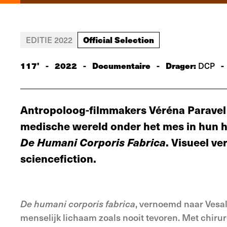
Official Selection
EDITIE 2022
117'
-
2022
-
Documentaire
-
Drager:
-
DCP
Antropoloog-filmmakers Véréna Paravel
medische wereld onder het mes in hun 
De Humani Corporis Fabrica
. Visueel v
sciencefiction.
De humani corporis fabrica
, vernoemd naar Vesa
menselijk lichaam zoals nooit tevoren. Met chiru