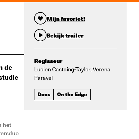
Mijn favoriet!
Bekijk trailer
Regisseur
n de
Lucien Castaing-Taylor, Verena
studie
Paravel
Docs
On the Edge
n het
akersduo