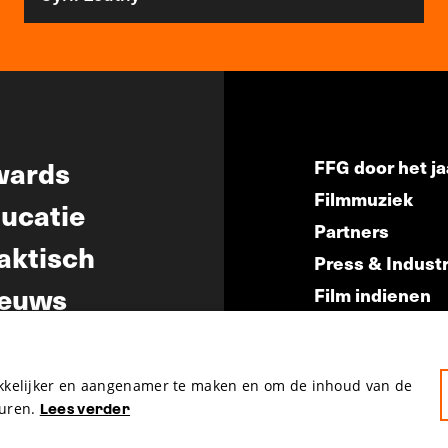
wards
FFG door het ja
Filmmuziek
ucatie
Partners
aktisch
Press & Indust
euws
Film indienen
Film Fest Frien
akkelijker en aangenamer te maken en om de inhoud van de
uren.
Lees verder
hosted by