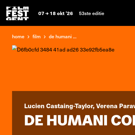
07
18 okt '26
53ste editie
home
film
de humani ...
Lucien Castaing-Taylor, Verena Para
DE HUMANI CO