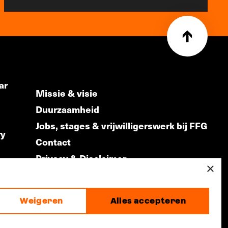
ar
Missie & visie
Duurzaamheid
Jobs, stages & vrijwilligerswerk bij FFG
ry
Contact
Privacy & Disclaimer
ds
×
Weigeren
Alles accepteren
made by