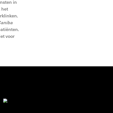
nsten in
 het
rklinken.
Caniba
atiënten.
iet voor