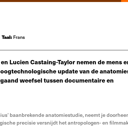
Taal:
Frans
 en Lucien Castaing-Taylor nemen de mens e
hoogtechnologische update van de anatomie
ergaand weefsel tussen documentaire en
lius’ baanbrekende anatomiestudie, neemt je doorhee
rgische precisie versnijdt het antropologen- en filmm