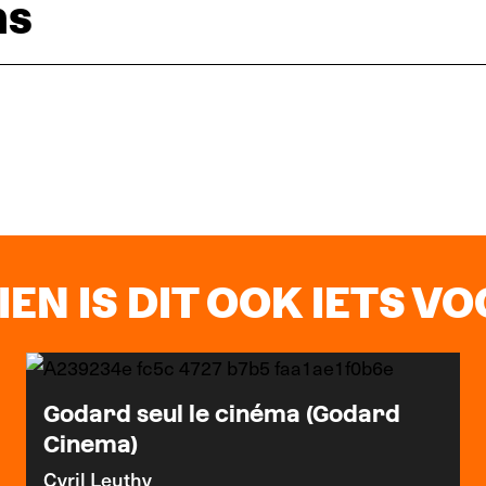
ns
EN IS DIT OOK IETS VOO
Godard seul le cinéma (Godard
Cinema)
Cyril Leuthy