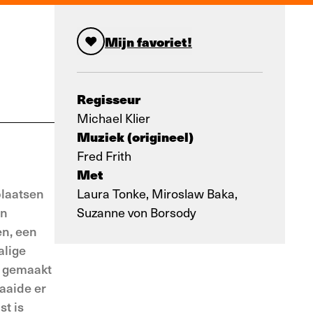
Mijn favoriet!
Regisseur
Michael Klier
Muziek (origineel)
Fred Frith
Met
plaatsen
Laura Tonke, Miroslaw Baka,
en
Suzanne von Borsody
en, een
alige
d gemaakt
aaide er
st is