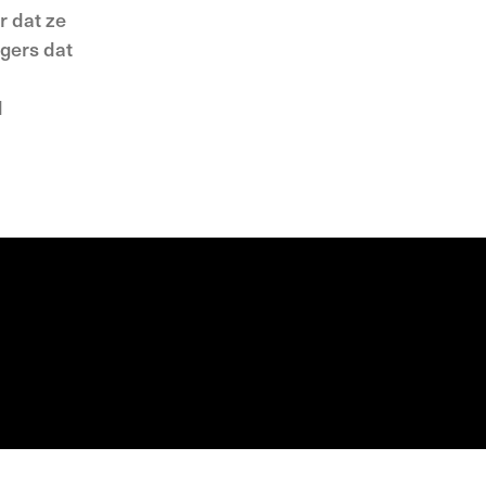
r dat ze
gers dat
d