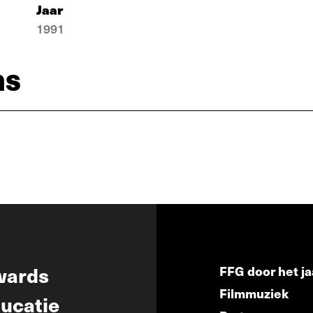
Jaar
1991
ns
wards
FFG door het ja
Filmmuziek
ucatie