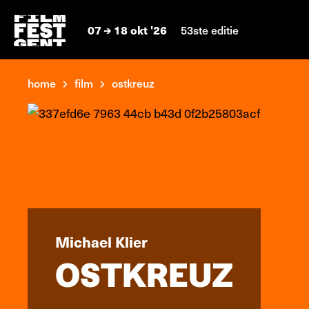
07
18 okt '26
53ste editie
home
film
ostkreuz
Michael Klier
OSTKREUZ