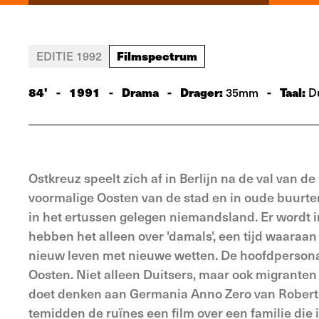
Filmspectrum
EDITIE 1992
84'
-
1991
-
Drama
-
Drager:
-
Taal:
35mm
Du
Ostkreuz speelt zich af in Berlijn na de val van de
voormalige Oosten van de stad en in oude buurte
in het ertussen gelegen niemandsland. Er wordt i
hebben het alleen over 'damals', een tijd waaraa
nieuw leven met nieuwe wetten. De hoofdpersona
Oosten. Niet alleen Duitsers, maar ook migrante
doet denken aan Germania Anno Zero van Roberto R
temidden de ruïnes een film over een familie die 