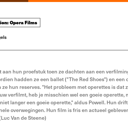
tion: Opera Films
els
 aan hun proefstuk toen ze dachten aan een verfilmin
ordien hadden ze een ballet ("The Red Shoes") en een 
n ze hun reserves. "Het probleem met operettes is dat 
rouw verfilmt, heb je misschien wel een goeie operette,
e niet langer een goeie operette," aldus Powell. Hun drif
ele overwegingen. Hun film is fris en actueel gebleve
 (Luc Van de Steene)