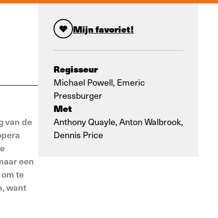
Mijn favoriet!
Regisseur
Michael Powell, Emeric
Pressburger
Met
g van de
Anthony Quayle, Anton Walbrook,
opera
Dennis Price
ze
 maar een
t om te
n, want