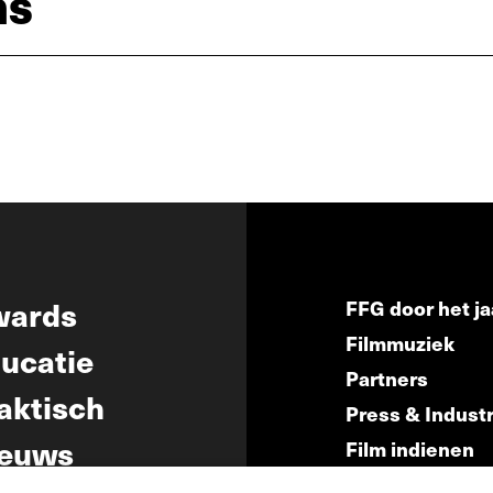
ns
wards
FFG door het ja
Filmmuziek
ucatie
Partners
aktisch
Press & Indust
euws
Film indienen
Film Fest Frien