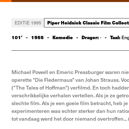
Piper Heidsick Classic Film Collec
EDITIE 1995
101'
-
1955
-
Komedie
-
Drager:
-
Taal:
-
Eng
Michael Powell en Emeric Pressburger waren niet
operette "Die Fledermaus" van Johan Strauss. Vo
("The Tales of Hoffman") verfilmd. En toch hadde
verschrikkelijke verhalen vertellen. Als je ze get
slechte film. Als je een goeie film betracht, heb j
experimenteren was echter sterker dan hun ration
tot vandaag werd het door niemand overtroffen...