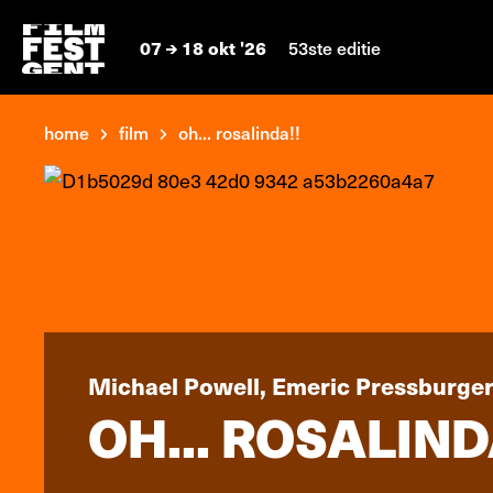
07
18 okt '26
53ste editie
home
film
oh... rosalinda!!
Michael Powell, Emeric Pressburge
OH... ROSALIND