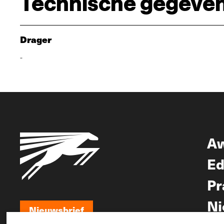
Technische gegeve
Drager
-
A
Ed
Pr
Ni
Nieuwsbrief