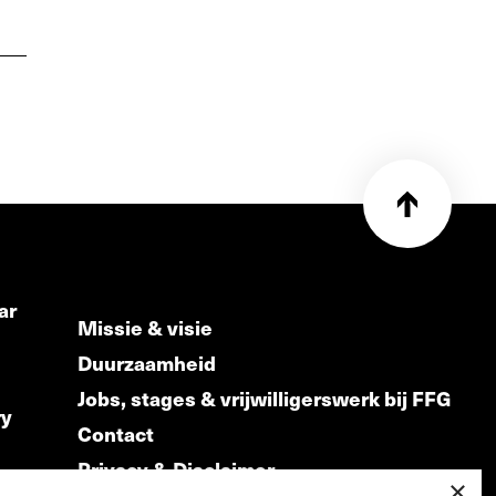
ar
Missie & visie
Duurzaamheid
Jobs, stages & vrijwilligerswerk bij FFG
ry
Contact
Privacy & Disclaimer
ds
×