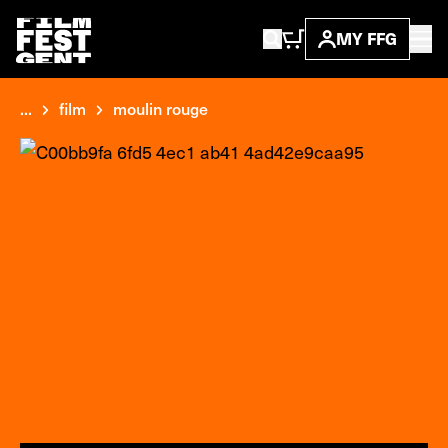
MY FFG
...
film
moulin rouge