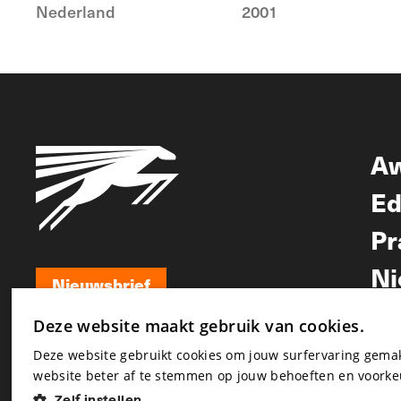
Nederland
2001
A
Ed
Pr
Ni
Nieuwsbrief
Nieuwsbrief
Deze website maakt gebruik van cookies.
Deze website gebruikt cookies om jouw surfervaring gem
website beter af te stemmen op jouw behoeften en voorke
Zelf instellen