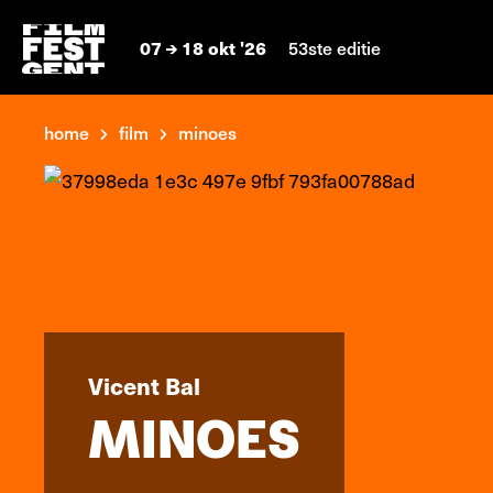
07
18 okt '26
53ste editie
home
film
minoes
Vicent Bal
MINOES