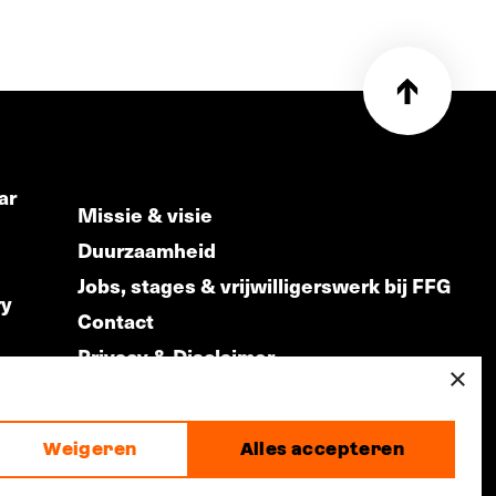
ar
Missie & visie
Duurzaamheid
Jobs, stages & vrijwilligerswerk bij FFG
ry
Contact
Privacy & Disclaimer
ds
×
Weigeren
Alles accepteren
made by