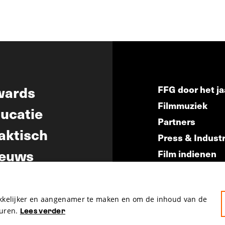
wards
FFG door het ja
Filmmuziek
ucatie
Partners
aktisch
Press & Indust
euws
Film indienen
Film Fest Frien
akkelijker en aangenamer te maken en om de inhoud van de
uren.
Lees verder
hosted by