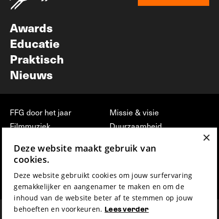
Nieuwsbrief
Awards
Educatie
Praktisch
Nieuws
FFG door het jaar
Missie & visie
Filmmuziek
Duurzaamheid
×
Partners
Jobs, stages &
Deze website maakt gebruik van
vrijwilligerswerk bij FFG
Press & Industry
cookies.
Contact
Film indienen
Deze website gebruikt cookies om jouw surfervaring
Privacy & Disclaimer
Film Fest Friends
gemakkelijker en aangenamer te maken en om de
inhoud van de website beter af te stemmen op jouw
behoeften en voorkeuren.
Lees verder