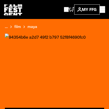
MY FFG
...
film
maya