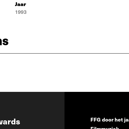
Jaar
1993
ns
wards
FFG door het ja
Filmmuziek