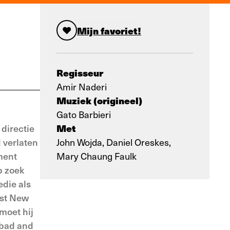
Mijn favoriet!
Regisseur
Amir Naderi
Muziek (origineel)
Gato Barbieri
Met
 directie
d verlaten
John Wojda, Daniel Oreskes,
ement
Mary Chaung Faulk
p zoek
edie als
ist New
moet hij
 bad and