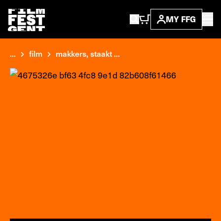
MY FFG
...
film
makkers, staakt ...