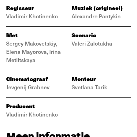
Regisseur
Muziek (origineel)
Vladimir Khotinenko
Alexandre Pantykin
Met
Scenario
Sergey Makovetskiy,
Valeri Zalotukha
Elena Mayorova, Irina
Metlitskaya
Cinematograaf
Monteur
Jevgenij Grabnev
Svetlana Tarik
Producent
Vladimir Khotinenko
Meer informatie