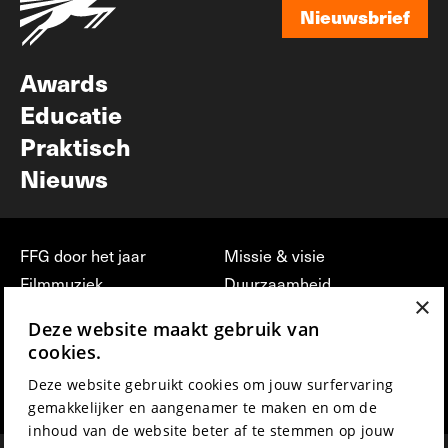
Nieuwsbrief
Nieuwsbrief
Awards
Educatie
Praktisch
Nieuws
FFG door het jaar
Missie & visie
Filmmuziek
Duurzaamheid
×
Partners
Jobs, stages &
Deze website maakt gebruik van
vrijwilligerswerk bij FFG
Press & Industry
cookies.
Contact
Film indienen
Deze website gebruikt cookies om jouw surfervaring
Privacy & Disclaimer
Film Fest Friends
gemakkelijker en aangenamer te maken en om de
inhoud van de website beter af te stemmen op jouw