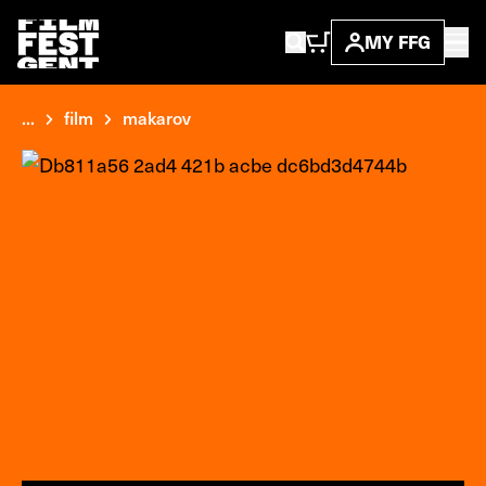
MY FFG
...
film
makarov