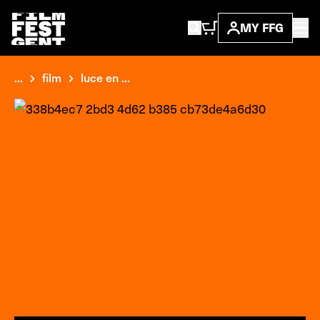
MY FFG
...
film
luce en ...