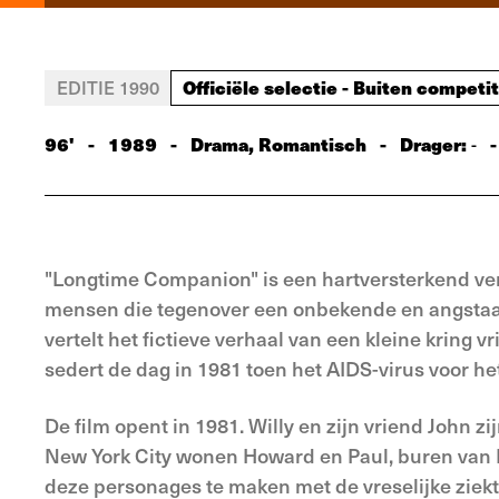
Officiële selectie - Buiten competit
EDITIE 1990
96'
-
1989
-
Drama, Romantisch
-
Drager:
-
-
"Longtime Companion" is een hartversterkend ver
mensen die tegenover een onbekende en angstaanj
vertelt het fictieve verhaal van een kleine kring 
sedert de dag in 1981 toen het AIDS-virus voor he
De film opent in 1981. Willy en zijn vriend John z
New York City wonen Howard en Paul, buren van Fuz
deze personages te maken met de vreselijke ziekte,