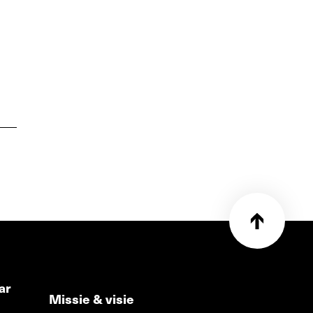
ar
Missie & visie