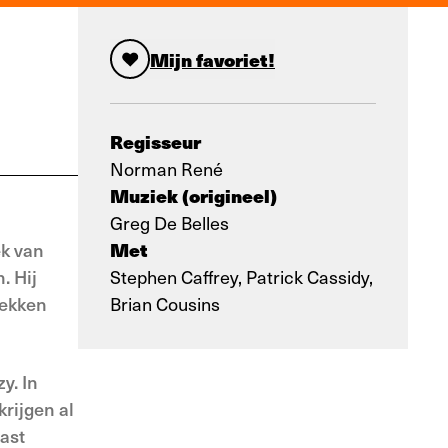
Mijn favoriet!
Regisseur
Norman René
Muziek (origineel)
Greg De Belles
Met
ek van
. Hij
Stephen Caffrey, Patrick Cassidy,
rekken
Brian Cousins
y. In
rijgen al
tast