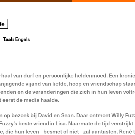
ie
Taal:
Engels
haal van durf en persoonlijke heldenmoed. Een kroni
agende vijand van liefde, hoop en vriendschap staan
vrienden en de veranderingen die zich in hun leven volt
t eerst de media haalde.
ijn op bezoek bij David en Sean. Daar ontmoet Willy Fuzz
zy's beste vriendin Lisa. Naarmate de tijd verstrijkt k
 die hun leven - besmet of niet - zal aantasten. René 