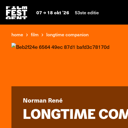
07
18 okt '26
53ste editie
home
film
longtime companion
Norman René
LONGTIME CO