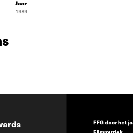
Jaar
1989
ns
wards
FFG door het ja
Filmmuziek