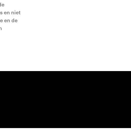
de
s en niet
oe en de
n