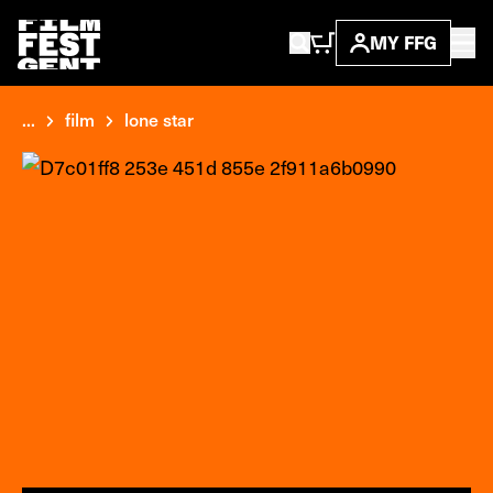
MY FFG
...
film
lone star