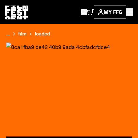
MY FFG
...
film
loaded