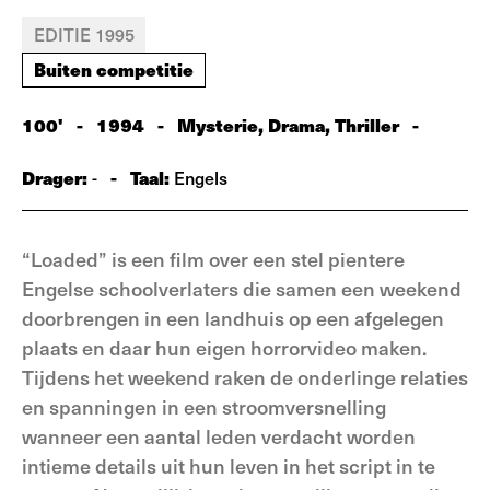
EDITIE 1995
Buiten competitie
100'
-
1994
-
Mysterie, Drama, Thriller
-
Drager:
-
Taal:
-
Engels
“Loaded” is een film over een stel pientere
Engelse schoolver­laters die samen een weekend
doorbrengen in een landhuis op een afgelegen
plaats en daar hun eigen horrorvideo maken.
Tijdens het weekend raken de onderlinge relaties
en spanningen in een stroom­versnelling
wanneer een aantal leden verdacht worden
intieme details uit hun leven in het script in te