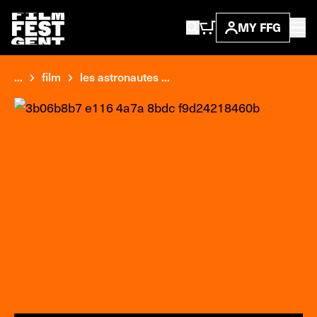
MY FFG
...
film
les astronautes ...