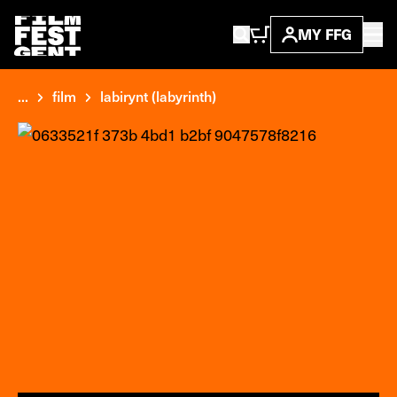
MY FFG
...
film
labirynt (labyrinth)