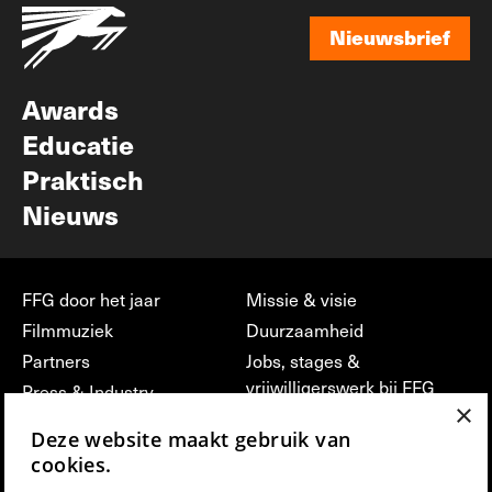
Nieuwsbrief
Nieuwsbrief
Awards
Educatie
Praktisch
Nieuws
FFG door het jaar
Missie & visie
Filmmuziek
Duurzaamheid
Partners
Jobs, stages &
vrijwilligerswerk bij FFG
Press & Industry
×
Contact
Film indienen
Deze website maakt gebruik van
Privacy & Disclaimer
Film Fest Friends
cookies.