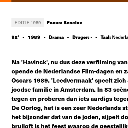
Focus: Benelux
EDITIE 1989
92'
-
1989
-
Drama
-
Drager:
-
Taal:
-
Nederl
Na 'Havinck', nu dus deze verfilming va
opende de Nederlandse Film-dagen en z
Oscars 1989. 'Leedvermaak' speelt zich a
joodse familie in Amsterdam. In 83 scèn
tegen en proberen dan iets aardigs tegen
De Oorlog, het is een zeer Nederlands 
het bijzonder dat van de joden, sijpelt d
bruiloft is het feest waarop de geesteli