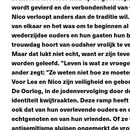
wordt gevierd en de verbondenheid van w
Nico verloopt anders dan de traditie wi
van elkaar en het was om te beginnen al
wederzijdse ouders en hun gasten hun be
trouwdag hoort van oudsher vrolijk te v
Maar dat lukt niet echt, want er zijn te
worden geleefd. "Leven is wat ze vroeg
ander zegt: "Ze weten niet hoe ze moete
Voor Lea en Nico zijn veiligheid en gebo
De Oorlog, in de jodenvervolging door 
identiteit kwijtraakten. Deze ramp heeft 
ook dat van hun overlevende ouders en
echtgenoten en van hun vrienden. Of ze 
antisemitisme sluipen ongemerkt de vro