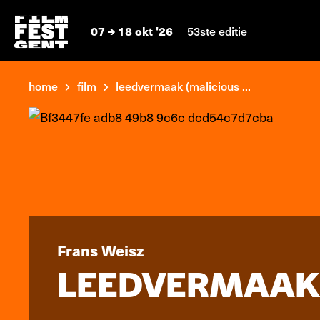
07
18 okt '26
53ste editie
home
film
leedvermaak (malicious ...
Frans Weisz
LEEDVERMAAK 