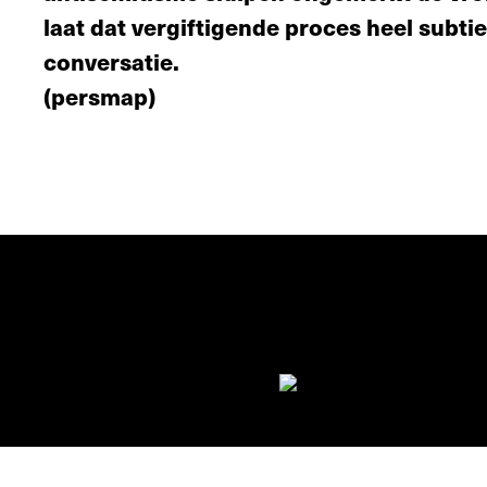
laat dat vergiftigende proces heel subt
conversatie.
(persmap)