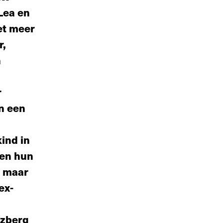
Lea en
et meer
r,
n
r
n een
ind in
 en hun
f maar
ex-
rzberg