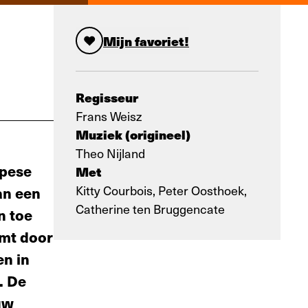
Mijn favoriet!
Regisseur
Frans Weisz
Muziek (origineel)
Theo Nijland
opese
Met
Kitty Courbois, Peter Oosthoek,
an een
Catherine ten Bruggencate
n toe
omt door
en in
. De
uw