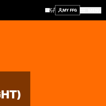
MENU
MY FFG
GHT)