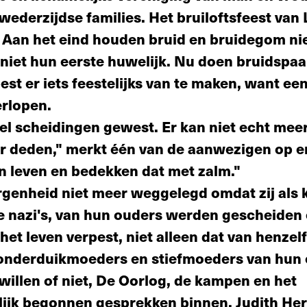
ederzijdse families. Het bruiloftsfeest van 
l. Aan het eind houden bruid en bruidegom ni
 niet hun eerste huwelijk. Nu doen bruidspaa
st er iets feestelijks van te maken, want ee
erlopen.
veel scheidingen gewest. Er kan niet echt mee
er deden," merkt één van de aanwezigen op e
n leven en bedekken dat met zalm."
rgenheid niet meer weggelegd omdat zij als k
de nazi's, van hun ouders werden gescheiden
het leven verpest, niet alleen dat van henzel
 onderduikmoeders en stiefmoeders van hun 
willen of niet, De Oorlog, de kampen en het
lijk begonnen gesprekken binnen. Judith He