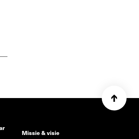
ar
Missie & visie