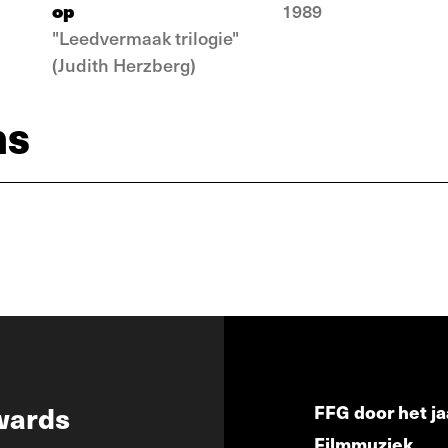
op
1989
"Leedvermaak trilogie"
(Judith Herzberg)
ns
wards
FFG door het ja
Filmmuziek