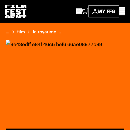
MY FFG
...
film
le royaume ...