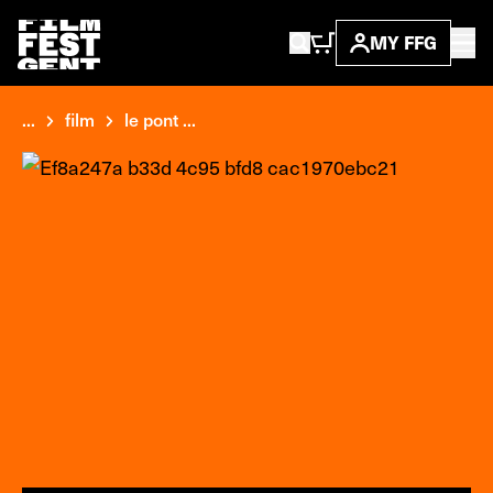
MY FFG
...
film
le pont ...