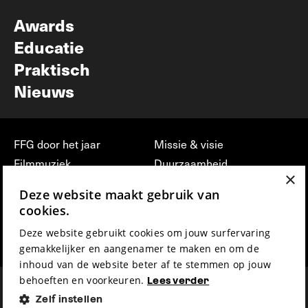
Nieuwsbrief
Awards
Educatie
Praktisch
Nieuws
FFG door het jaar
Missie & visie
Filmmuziek
Duurzaamheid
×
Partners
Jobs, stages &
Deze website maakt gebruik van
vrijwilligerswerk bij FFG
Press & Industry
cookies.
Contact
Film indienen
Deze website gebruikt cookies om jouw surfervaring
Privacy & Disclaimer
Film Fest Friends
gemakkelijker en aangenamer te maken en om de
inhoud van de website beter af te stemmen op jouw
behoeften en voorkeuren.
Lees verder
Zelf instellen