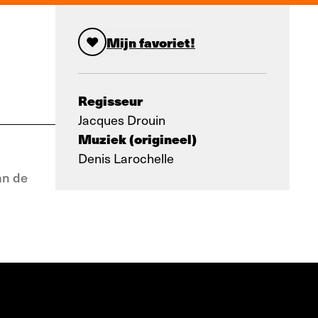
Mijn favoriet!
Regisseur
Jacques Drouin
Muziek (origineel)
Denis Larochelle
an de