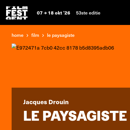
07
18 okt '26
53ste editie
home
film
le paysagiste
Jacques Drouin
LE PAYSAGISTE