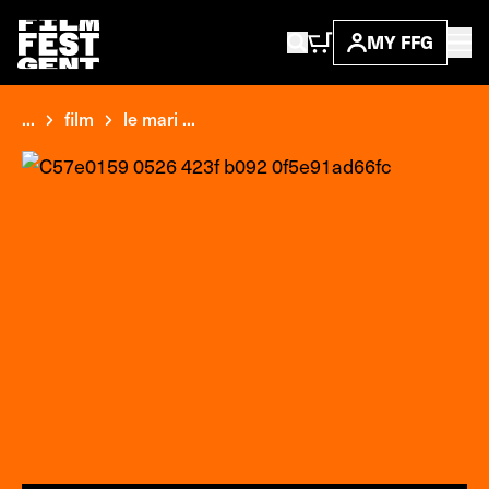
MY FFG
...
film
le mari ...