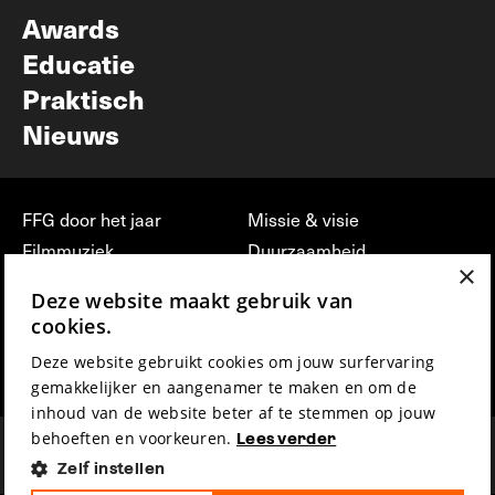
Awards
Educatie
Praktisch
Nieuws
FFG door het jaar
Missie & visie
Filmmuziek
Duurzaamheid
×
Partners
Jobs, stages &
Deze website maakt gebruik van
vrijwilligerswerk bij FFG
Press & Industry
cookies.
Contact
Film indienen
Deze website gebruikt cookies om jouw surfervaring
Privacy & Disclaimer
Film Fest Friends
gemakkelijker en aangenamer te maken en om de
inhoud van de website beter af te stemmen op jouw
behoeften en voorkeuren.
Lees verder
Zelf instellen