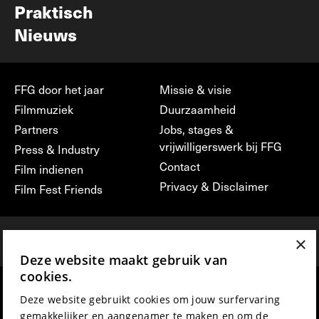
Praktisch
Nieuws
FFG door het jaar
Missie & visie
Filmmuziek
Duurzaamheid
Partners
Jobs, stages &
vrijwilligerswerk bij FFG
Press & Industry
Contact
Film indienen
Privacy & Disclaimer
Film Fest Friends
×
Deze website maakt gebruik van
cookies.
hosted by
made by
Deze website gebruikt cookies om jouw surfervaring
gemakkelijker en aangenamer te maken en om de