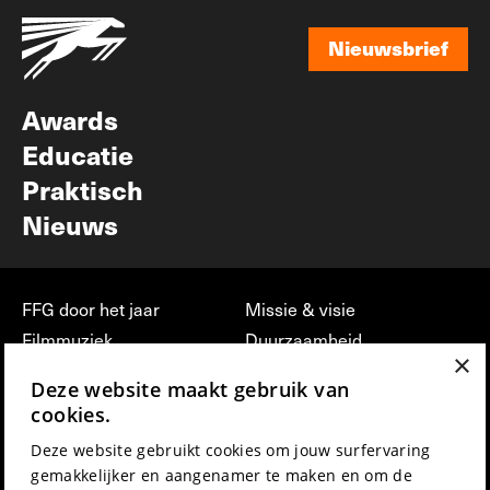
Nieuwsbrief
Nieuwsbrief
Awards
Educatie
Praktisch
Nieuws
FFG door het jaar
Missie & visie
Filmmuziek
Duurzaamheid
×
Partners
Jobs, stages &
Deze website maakt gebruik van
vrijwilligerswerk bij FFG
Press & Industry
cookies.
Contact
Film indienen
Deze website gebruikt cookies om jouw surfervaring
Privacy & Disclaimer
Film Fest Friends
gemakkelijker en aangenamer te maken en om de