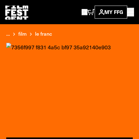
MY FFG
...
film
le franc