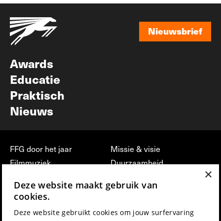
Nieuwsbrief
Nieuwsbrief
Awards
Educatie
Praktisch
Nieuws
FFG door het jaar
Missie & visie
Filmmuziek
Duurzaamheid
×
Partners
Jobs, stages &
Deze website maakt gebruik van
vrijwilligerswerk bij FFG
Press & Industry
cookies.
Contact
Film indienen
Deze website gebruikt cookies om jouw surfervaring
Privacy & Disclaimer
Film Fest Friends