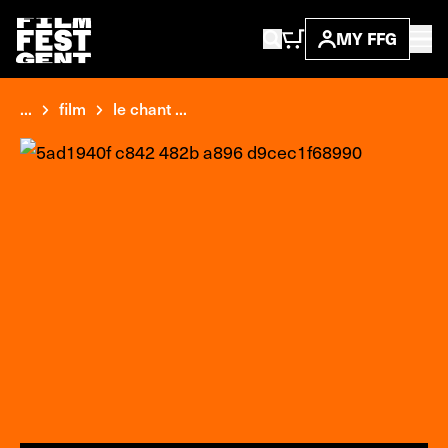
MY FFG
...
film
le chant ...