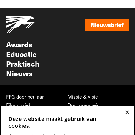
Nieuwsbrief
Nieuwsbrief
Awards
Educatie
Praktisch
Nieuws
FFG door het jaar
Missie & visie
Filmmuziek
Duurzaamheid
×
Partners
Jobs, stages &
Deze website maakt gebruik van
vrijwilligerswerk bij FFG
Press & Industry
cookies.
Contact
Film indienen