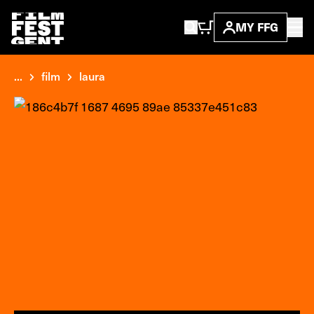
MY FFG
...
film
laura