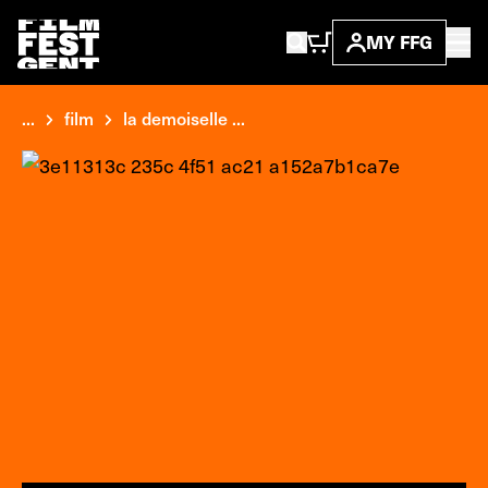
MY FFG
...
film
la demoiselle ...