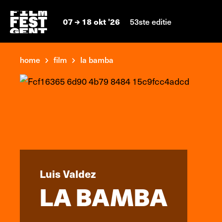
07
18 okt '26
53ste editie
home
film
la bamba
Luis Valdez
LA BAMBA