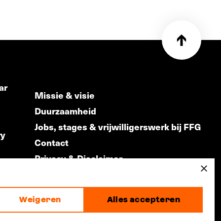
ar
Missie & visie
Duurzaamheid
Jobs, stages & vrijwilligerswerk bij FFG
ry
Contact
Privacy & Disclaimer
ds
×
Weigeren
Alles accepteren
made by