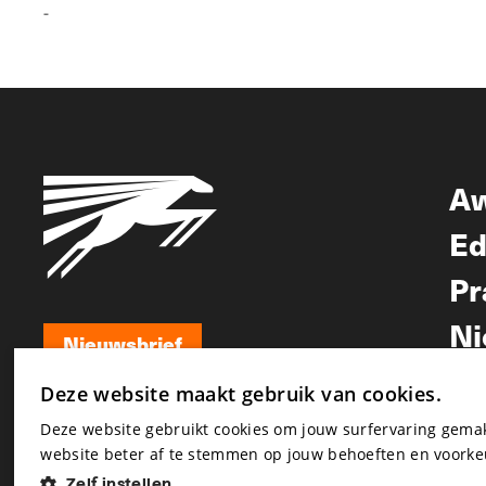
-
A
Ed
Pr
Ni
Nieuwsbrief
Nieuwsbrief
Deze website maakt gebruik van cookies.
Deze website gebruikt cookies om jouw surfervaring gem
website beter af te stemmen op jouw behoeften en voorke
Zelf instellen