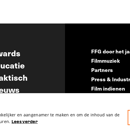
wards
FFG door het ja
Filmmuziek
ucatie
Partners
aktisch
Press & Indust
euws
Film indienen
Film Fest Frien
akkelijker en aangenamer te maken en om de inhoud van de
uren.
Lees verder
hosted by