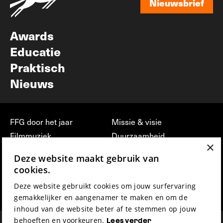
Nieuwsbrief
Nieuwsbrief
Awards
Educatie
Praktisch
Nieuws
FFG door het jaar
Missie & visie
Filmmuziek
Duurzaamheid
×
Partners
Jobs, stages &
Deze website maakt gebruik van
vrijwilligerswerk bij FFG
Press & Industry
cookies.
Contact
Film indienen
Deze website gebruikt cookies om jouw surfervaring
Privacy & Disclaimer
Film Fest Friends
gemakkelijker en aangenamer te maken en om de
inhoud van de website beter af te stemmen op jouw
behoeften en voorkeuren.
Lees verder