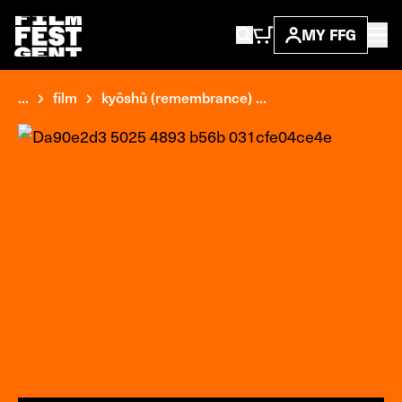
MY FFG
...
film
kyôshû (remembrance) ...