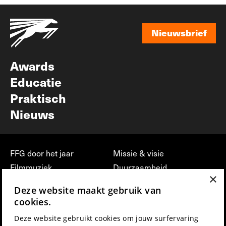
Nieuwsbrief
Nieuwsbrief
Awards
Educatie
Praktisch
Nieuws
FFG door het jaar
Missie & visie
Filmmuziek
Duurzaamheid
×
Partners
Jobs, stages &
Deze website maakt gebruik van
vrijwilligerswerk bij FFG
Press & Industry
cookies.
Contact
Film indienen
Deze website gebruikt cookies om jouw surfervaring
Privacy & Disclaimer
Film Fest Friends