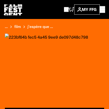
MY FFG
...
film
j'espère que ...