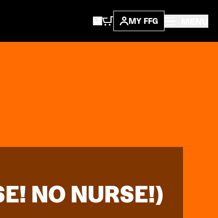
MENU
MY FFG
E! NO NURSE!)