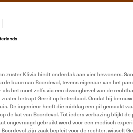
erlands
 van zuster Klivia biedt onderdak aan vier bewoners. S
urde buurman Boordevol, tevens eigenaar van het pand.
 - als het moet zelfs via een dwangbevel van de rechtb
e zuster betrapt Gerrit op heterdaad. Omdat hij berouw
uis. De ingenieur heeft die middag een pil gemaakt wa
p de kat van Boordevol. Tot ieders verbazing blijkt de p
 kat ongevraagd gebruikt werd voor een medisch experi
 Boordevol zijn zaak bepleit voor de rechter, wisselt Ger