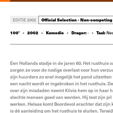
Official Selection - Non-competing
EDITIE 2002
100'
-
2002
-
Komedie
-
Drager:
-
Taal:
-
Ned
Een Hollands stadje in de jaren 60. Het rusthuis
zorgen ze voor de nodige overlast voor hun verzu
zijn huurders zo snel mogelijk het pand uitzetten
een nacht wordt er ingebroken in het rusthuis. D
over zijn misdaden neemt Klivia hem op in haar h
slechte mensen goed van worden. Hij test zijn pil o
werken. Helaas komt Boordevol erachter dat zijn
is dé aanleiding om het rusthuis te sluiten. Terwijl