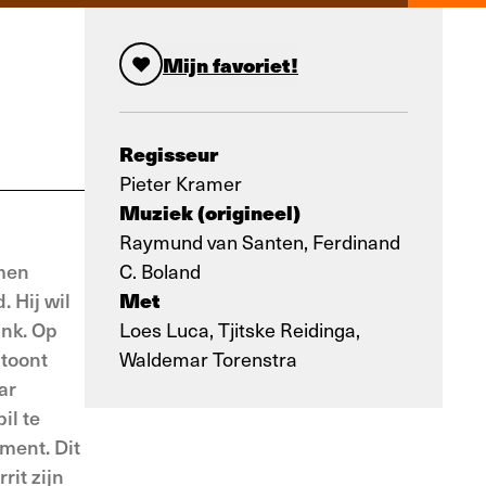
Mijn favoriet!
Regisseur
Pieter Kramer
Muziek (origineel)
Raymund van Santen, Ferdinand
amen
C. Boland
Met
 Hij wil
ank. Op
Loes Luca, Tjitske Reidinga,
 toont
Waldemar Torenstra
ar
il te
ment. Dit
rit zijn