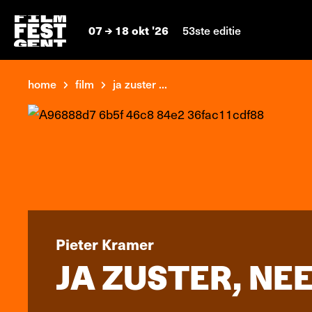
07
18 okt '26
53ste editie
home
film
ja zuster ...
Pieter Kramer
JA ZUSTER, NEE