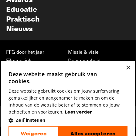
Educatie
Praktisch
Nieuws
FFG door het jaar
Missie & visie
Filmmuziek
Duurzaamheid
×
Partners
Jobs, stages &
Deze website maakt gebruik van
vrijwilligerswerk bij FFG
Press & Industry
cookies.
Contact
Film indienen
Deze website gebruikt cookies om jouw surfervaring
Privacy & Disclaimer
Film Fest Friends
gemakkelijker en aangenamer te maken en om de
inhoud van de website beter af te stemmen op jouw
behoeften en voorkeuren.
Lees verder
Zelf instellen
Weigeren
Alles accepteren