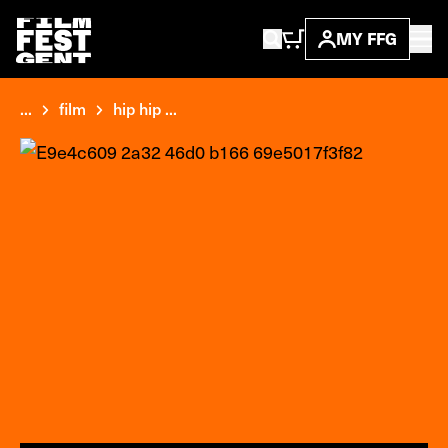
MY FFG
...
film
hip hip ...