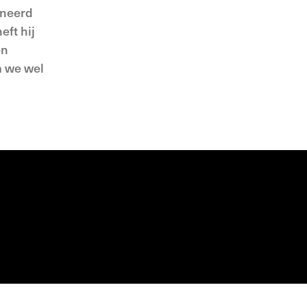
ineerd
eft hij
en
m we wel