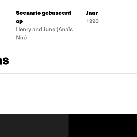
Scenario gebaseerd
Jaar
op
1990
Henry and June (Anaïs
Nin)
ns