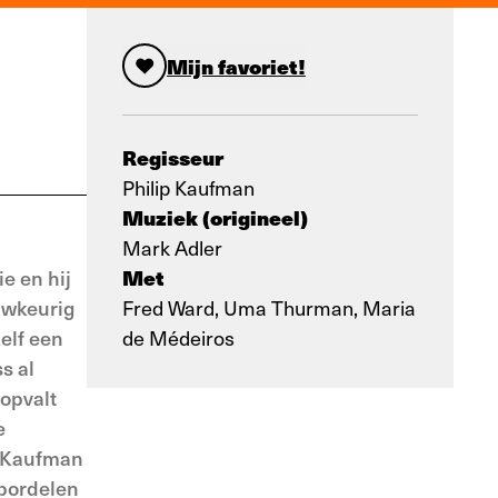
Mijn favoriet!
Regisseur
Philip Kaufman
Muziek (origineel)
Mark Adler
Met
e en hij
uwkeurig
Fred Ward, Uma Thurman, Maria
elf een
de Médeiros
s al
 opvalt
e
t Kaufman
 bordelen