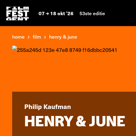
07
18 okt '26
53ste editie
home
film
henry & june
Philip Kaufman
HENRY & JUNE