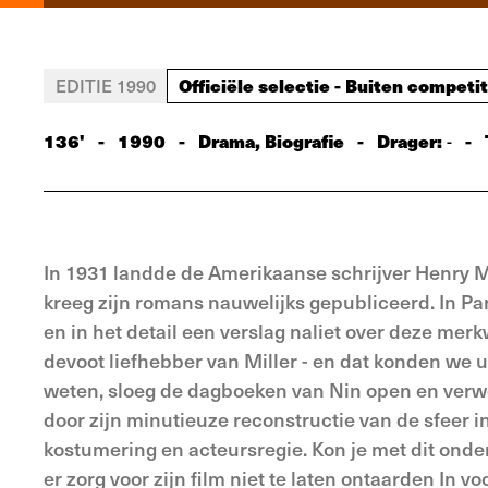
Officiële selectie - Buiten competit
EDITIE 1990
136'
-
1990
-
Drama, Biografie
-
Drager:
-
-
In 1931 landde de Amerikaanse schrijver Henry Mil
kreeg zijn romans nauwelijks gepubliceerd. In Pa
en in het detail een verslag naliet over deze mer
devoot liefhebber van Miller - en dat konden we u
weten, sloeg de dagboeken van Nin open en verwer
door zijn minutieuze reconstructie van de sfeer in
kostumering en acteursregie. Kon je met dit ond
er zorg voor zijn film niet te laten ontaarden In