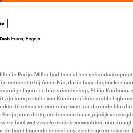
ie
Taal:
Frans, Engels
ler in Parijs. Miller had toen al een schandaalreputati
rijs ontmoette hij Anais Nin, die in haar dagboeken na
kwaardige figuur en hun vriendschap, Philip Kaufman, z
it zijn interpretatie van Kundera's Unbearable Lightnes
kte dit relaas tot een ruim twee uur durende film die
 Parijs jaren dertig en door een haast pijnlijk verzorgd
erwerp heel wat zwoele erotiek verwachten, dan draag
 voor de hand liggende bedscènes, zweterige en rokerige